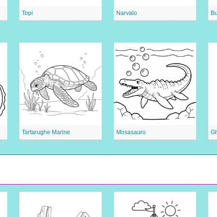
Topi
Narvalo
Bu
Tartarughe Marine
Mosasauro
G