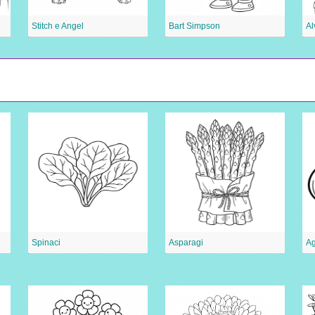
Stitch e Angel
Bart Simpson
Al
Spinaci
Asparagi
Ag