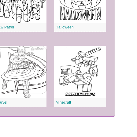
w Patrol
Halloween
rvel
Minecraft