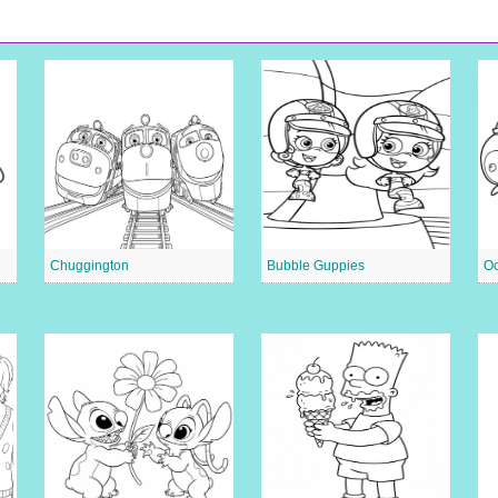
Chuggington
Bubble Guppies
Oc