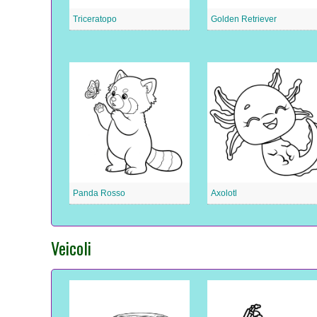
Triceratopo
Golden Retriever
Panda Rosso
Axolotl
Veicoli