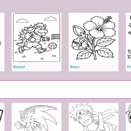
Bowser
Ibisco
Ro