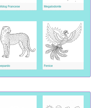
lldog Francese
Megalodonte
hepardo
Fenice