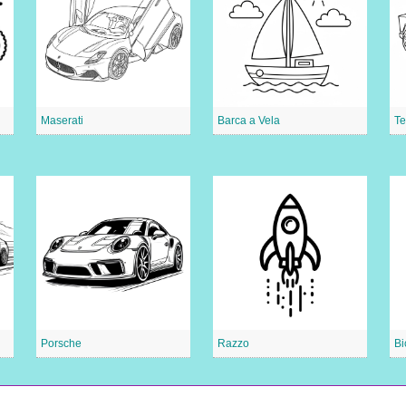
Maserati
Barca a Vela
Te
Porsche
Razzo
Bi