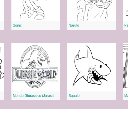
Sonic
Naruto
Pa
Mondo Giurassico (Jurassic World)
Squalo
Ma