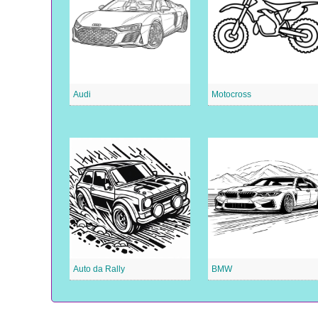
Audi
Motocross
Auto da Rally
BMW