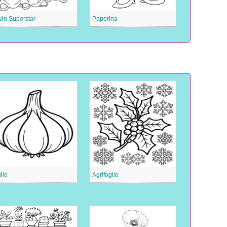
vin Superstar
Paperina
lio
Agrifoglio