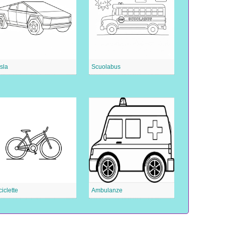
sla
Scuolabus
ciclette
Ambulanze