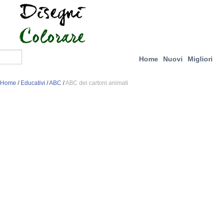
Home
Nuovi
Migliori
Home
/
Educativi
/
ABC
/
ABC dei cartoni animati