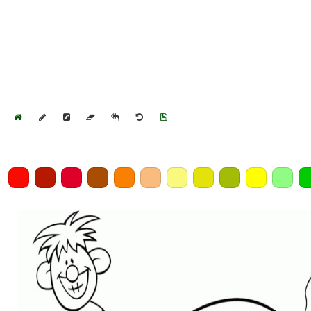
Home
Draw
Pencil
Eraser
Undo
Clear
Save