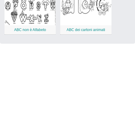
ABC non è Alfabeto
ABC dei cartoni animati