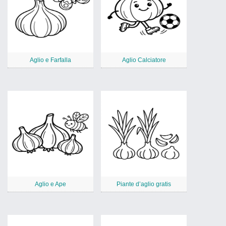
Aglio e Farfalla
Aglio Calciatore
Aglio e Ape
Piante d’aglio gratis