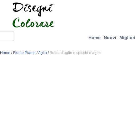
Home
Nuovi
Migliori
Home
/
Fiori e Piante
/
Aglio
/
Bulbo d’aglio e spicchi d’aglio