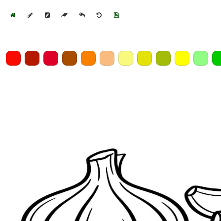
Home
Draw
Pencil
Eraser
Undo
Clear
Save