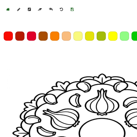
Home
Draw
Pencil
Eraser
Undo
Clear
Save