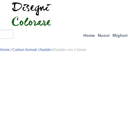
Home
Nuovi
Migliori
Home
/
Cartoni Animati
/
Aladdin
/
Aladdin con il Genio