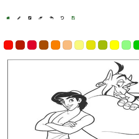
Home
Draw
Pencil
Eraser
Undo
Clear
Save