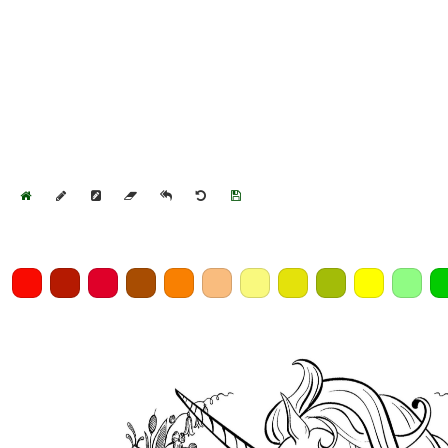
Home
Draw
Pencil
Eraser
Undo
Clear
Save