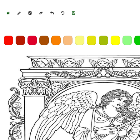
Home
Draw
Pencil
Eraser
Undo
Clear
Save