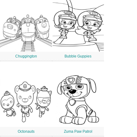
Chuggington
Bubble Guppies
Octonauts
Zuma Paw Patrol