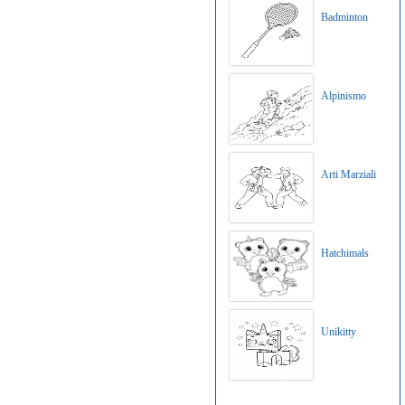
Badminton
Alpinismo
Arti Marziali
Hatchimals
Unikitty