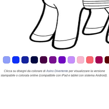
Clicca su disegni da colorare di
Asino Divertente
per visualizzare la versione
stampabile o colorala online (compatibile con iPad e tablet con sistema Android).