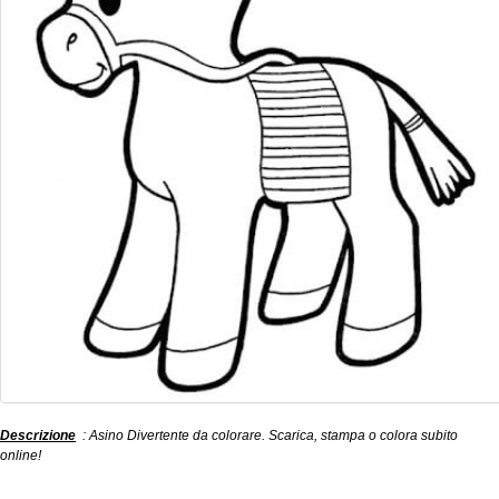
Descrizione
: Asino Divertente da colorare. Scarica, stampa o colora subito
online!