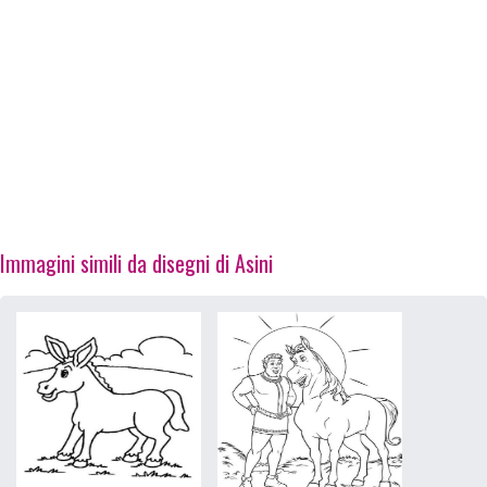
Immagini simili da disegni di Asini