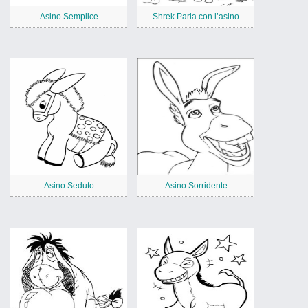
Asino Semplice
Shrek Parla con l’asino
Asino Seduto
Asino Sorridente