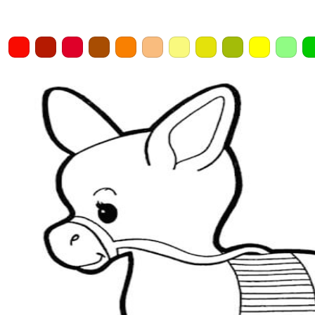
Home
Draw
Pencil
Eraser
Undo
Clear
Save