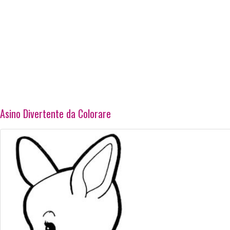
Asino Divertente da Colorare