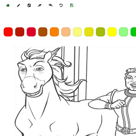
Home
Draw
Pencil
Eraser
Undo
Clear
Save