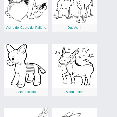
Asino del Cuore del Pallone
Due Asini
Asino Piccolo
Asino Felice