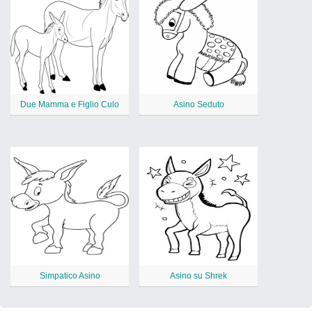
Due Mamma e Figlio Culo
Asino Seduto
Simpatico Asino
Asino su Shrek