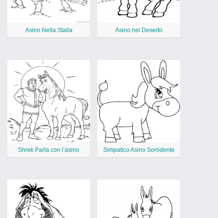
Asino Nella Stalla
Asino nel Deserto
Shrek Parla con l’asino
Simpatico Asino Sorridente