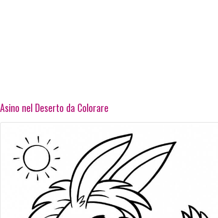
Asino nel Deserto da Colorare