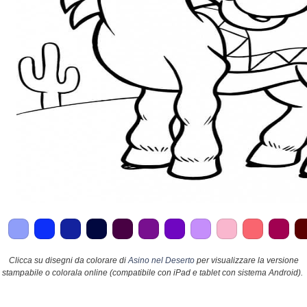
Clicca su disegni da colorare di
Asino nel Deserto
per visualizzare la versione
stampabile o colorala online (compatibile con iPad e tablet con sistema Android).