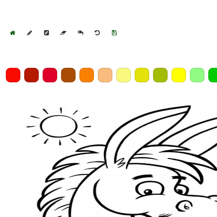
Home
Draw
Pencil
Eraser
Undo
Clear
Save