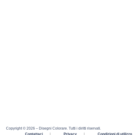
Copyright © 2026 – Disegni Colorare. Tutti i diritti riservati.
Contattaci
|
Privacy
|
Condizioni di utilizzo