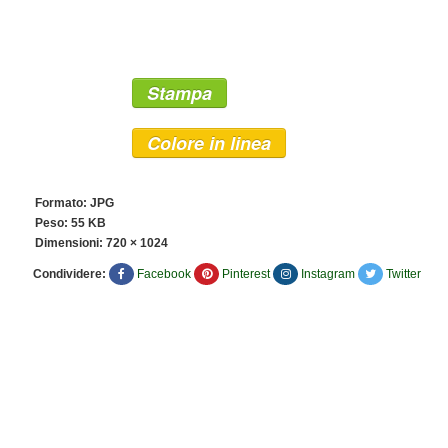
Stampa
Colore in linea
Formato: JPG
Peso: 55 KB
Dimensioni:
720 × 1024
Condividere:
Facebook
Pinterest
Instagram
Twitter