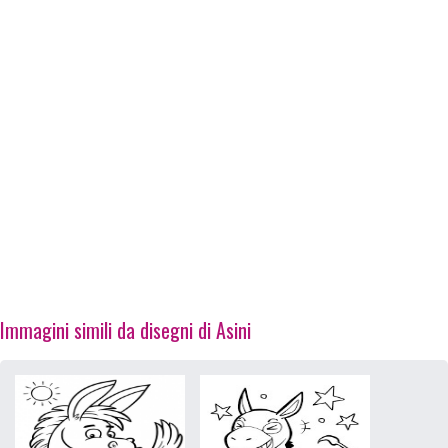
Immagini simili da disegni di Asini