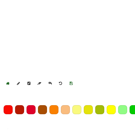
Home
Draw
Pencil
Eraser
Undo
Clear
Save