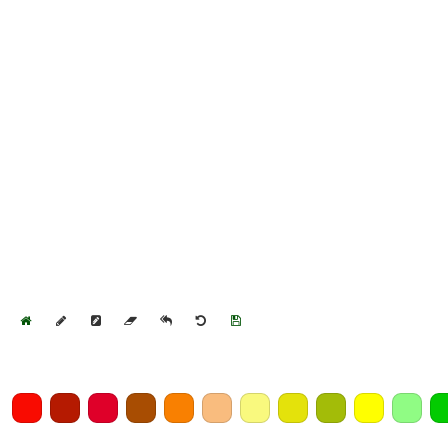
Home
Draw
Pencil
Eraser
Undo
Clear
Save