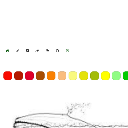
Home
Draw
Pencil
Eraser
Undo
Clear
Save