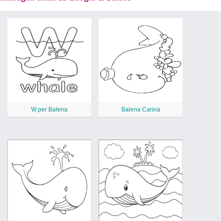
W per Balena
Balena Carina