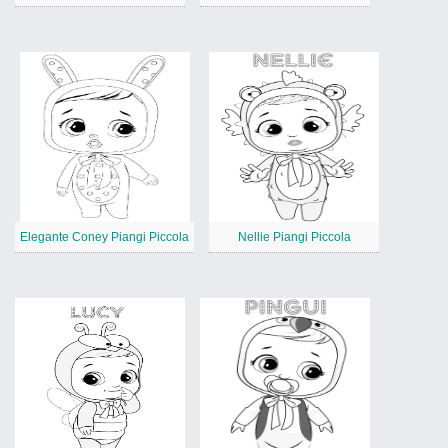
Elegante Coney Piangi Piccola
Nellie Piangi Piccola