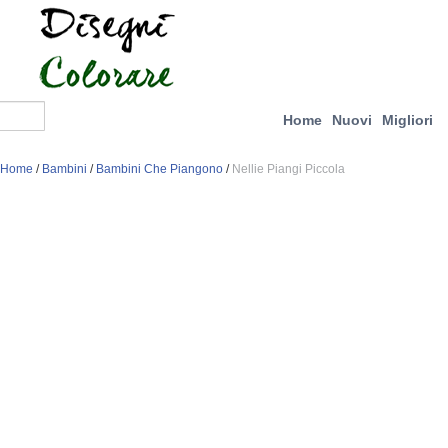
Home
Nuovi
Migliori
Home
/
Bambini
/
Bambini Che Piangono
/
Nellie Piangi Piccola