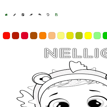
Home
Draw
Pencil
Eraser
Undo
Clear
Save