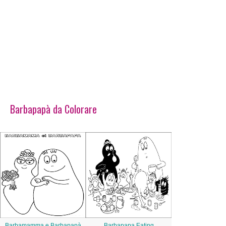
Barbapapà da Colorare
Barbamamma e Barbapapà
Barbapapa Eating