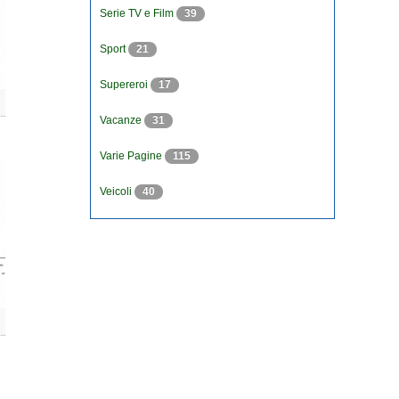
Serie TV e Film
39
Sport
21
Supereroi
17
Vacanze
31
Varie Pagine
115
Veicoli
40