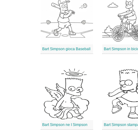
Bart Simpson gioca Baseball
Bart Simpson in bicic
Bart Simpson ne I Simpson
Bart Simpson stamp