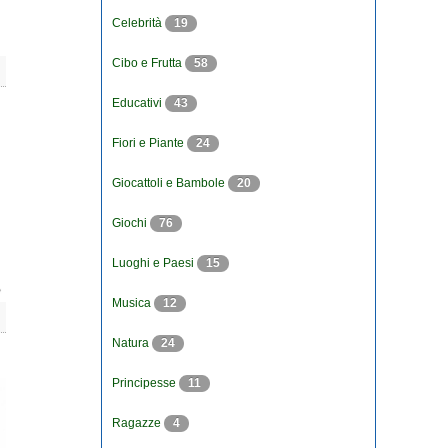
Celebrità
19
Cibo e Frutta
58
Educativi
43
Fiori e Piante
24
Giocattoli e Bambole
20
Giochi
76
Luoghi e Paesi
15
Musica
12
Natura
24
Principesse
11
Ragazze
4