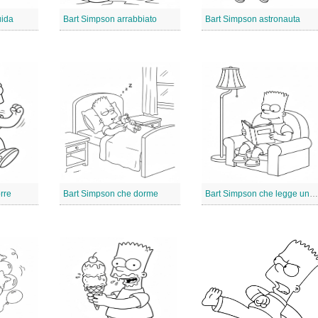
uida
Bart Simpson arrabbiato
Bart Simpson astronauta
rre
Bart Simpson che dorme
Bart Simpson che legge un libro