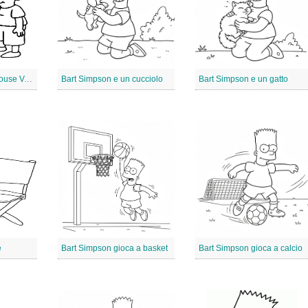
Bart Simpson e Milhouse Van Houten
Bart Simpson e un cucciolo
Bart Simpson e un gatto
e
Bart Simpson gioca a basket
Bart Simpson gioca a calcio