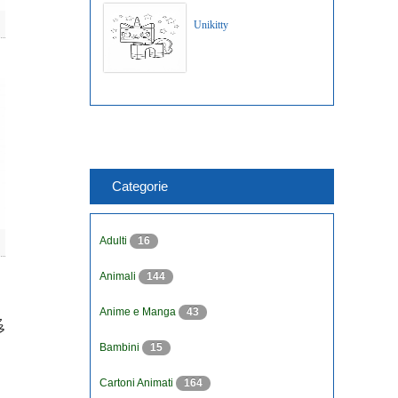
Unikitty
Categorie
Adulti
16
Animali
144
Anime e Manga
43
Bambini
15
Cartoni Animati
164