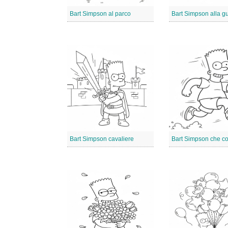
Bart Simpson al parco
Bart Simpson alla g
Bart Simpson cavaliere
Bart Simpson che co