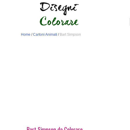
Home
/
Cartoni Animati
/
Bart Simpson
Bart Simpson da Colorare