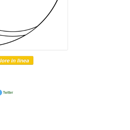
lore in linea
Twitter