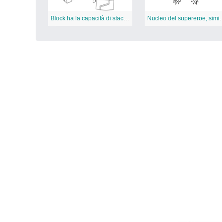
Block ha la capacità di staccare qualsiasi parte del corpo e quindi ricollegarlo.
Nucleo del superer