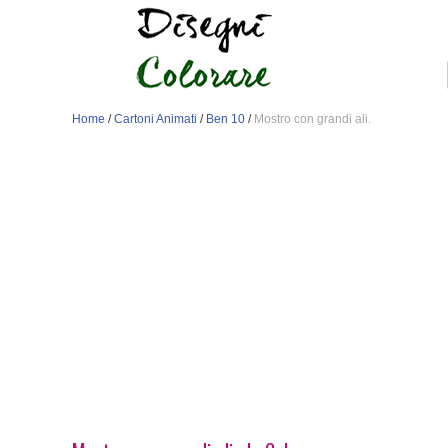
Home
/
Cartoni Animati
/
Ben 10
/
Mostro con grandi ali.