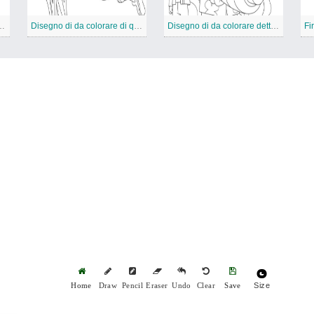
oe, simile a un armadillo.
Disegno di da colorare di qualità Ben 10. 1
Disegno di da colorare dettagliata Ben 10. 1
Fi
Size
Home
Draw
Pencil
Eraser
Undo
Clear
Save