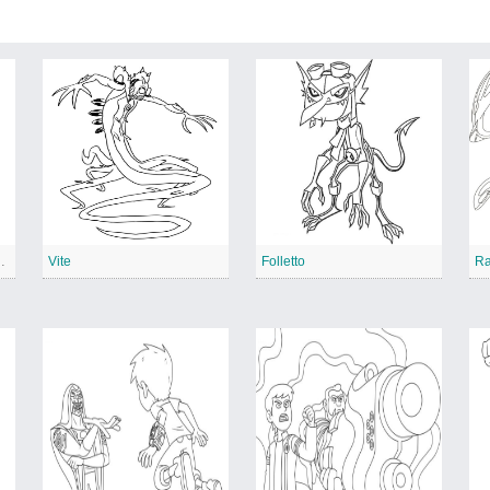
e controllare il sonno.
Vite
Folletto
Ra