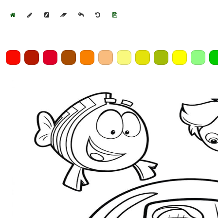
Home
Draw
Pencil
Eraser
Undo
Clear
Save