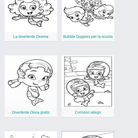
La divertente Deema
Bubble Guppies per la scuola
Divertente Oona gratis
Corridori allegri