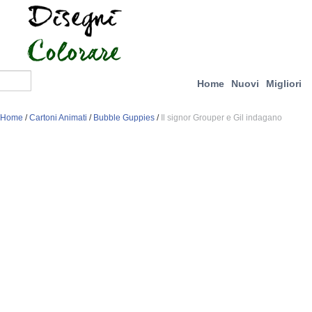
Home
Nuovi
Migliori
Home
/
Cartoni Animati
/
Bubble Guppies
/
Il signor Grouper e Gil indagano