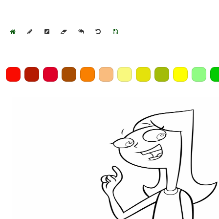
Home
Draw
Pencil
Eraser
Undo
Clear
Save