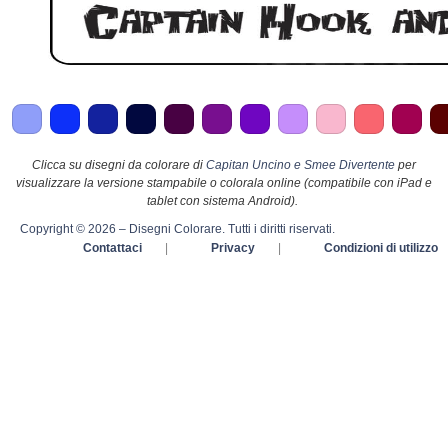
Clicca su disegni da colorare di
Capitan Uncino e Smee Divertente
per
visualizzare la versione stampabile o colorala online (compatibile con iPad e
tablet con sistema Android).
Copyright © 2026 – Disegni Colorare. Tutti i diritti riservati.
Contattaci
|
Privacy
|
Condizioni di utilizzo