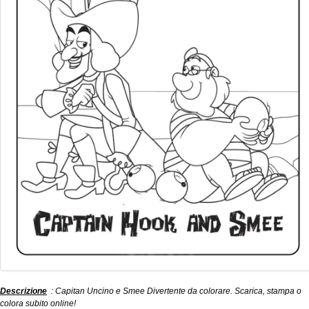
Descrizione
: Capitan Uncino e Smee Divertente da colorare. Scarica, stampa o
colora subito online!