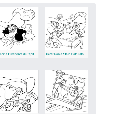
Faccina Divertente di Capitan Uncino
Peter Pan è Stato Catturato da Capitan Uncino