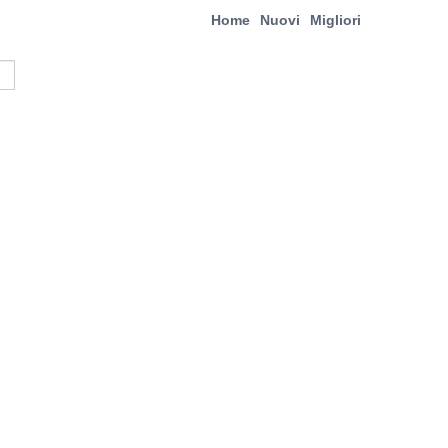
Home
Nuovi
Migliori