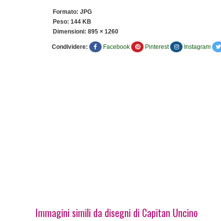
Formato: JPG
Peso: 144 KB
Dimensioni:
895 × 1260
Condividere:
Facebook
Pinterest
Instagram
Immagini simili da disegni di Capitan Uncino