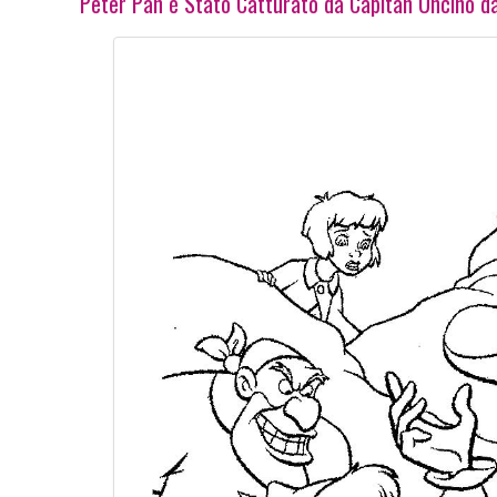
Peter Pan è Stato Catturato da Capitan Uncino d