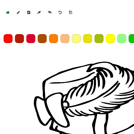
Home
Draw
Pencil
Eraser
Undo
Clear
Save