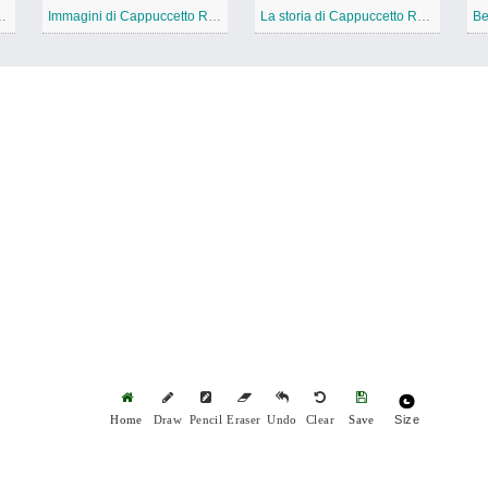
appuccetto Rosso
Immagini di Cappuccetto Rosso gratis
La storia di Cappuccetto Rosso
Be
Size
Home
Draw
Pencil
Eraser
Undo
Clear
Save