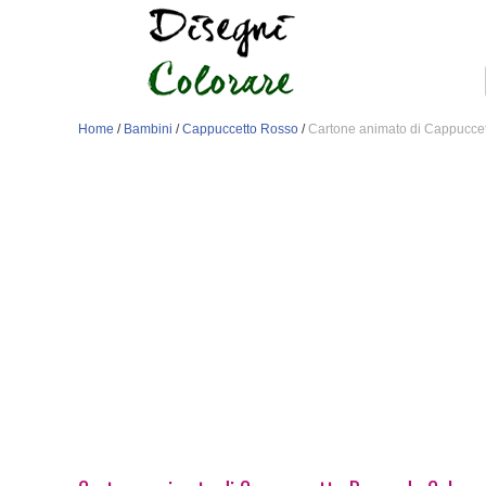
Home
/
Bambini
/
Cappuccetto Rosso
/
Cartone animato di Cappucce