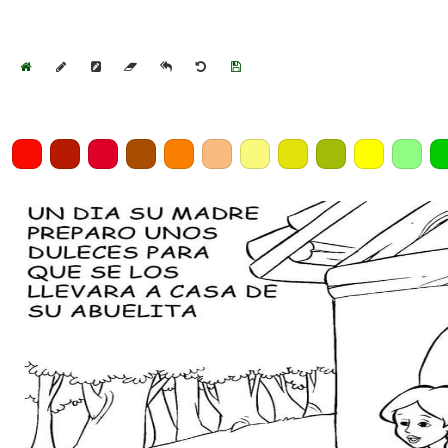
Home
Draw
Pencil
Eraser
Undo
Clear
Save