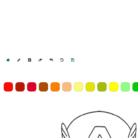
Home
Draw
Pencil
Eraser
Undo
Clear
Save