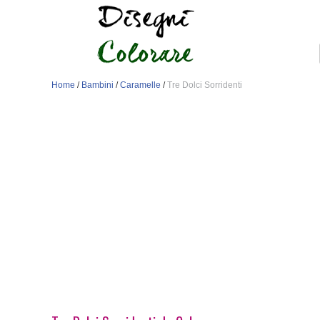
Home
/
Bambini
/
Caramelle
/
Tre Dolci Sorridenti