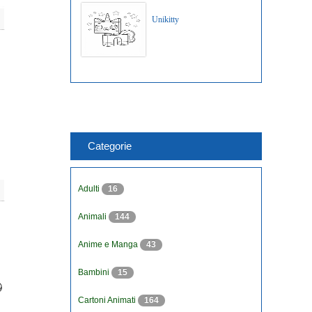
Unikitty
Categorie
Adulti
16
Animali
144
Anime e Manga
43
Bambini
15
Cartoni Animati
164