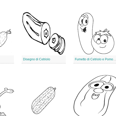
Disegno di Cetriolo
Fumetto di Cetriolo e Pomod