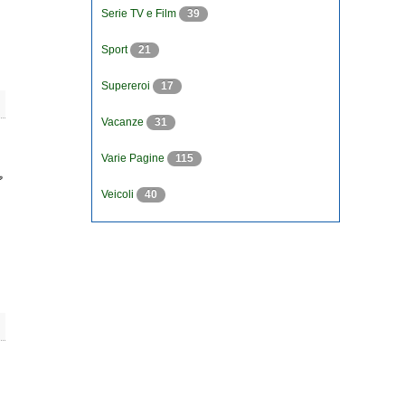
Serie TV e Film
39
Sport
21
Supereroi
17
Vacanze
31
Varie Pagine
115
Veicoli
40