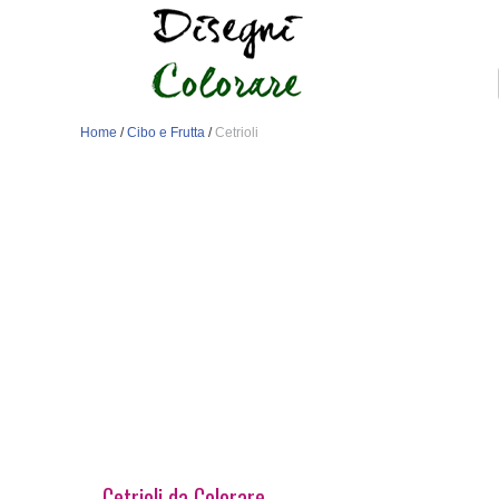
Home
/
Cibo e Frutta
/
Cetrioli
Cetrioli da Colorare