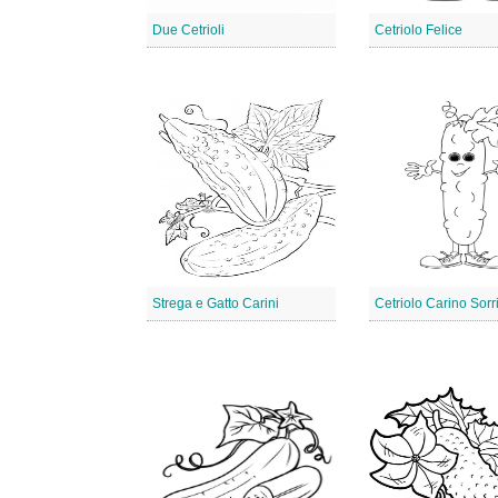
Due Cetrioli
Cetriolo Felice
Strega e Gatto Carini
Cetriolo Carino Sorr