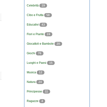
Celebrità
19
Cibo e Frutta
58
Educativi
43
Fiori e Piante
24
Giocattoli e Bambole
20
Giochi
76
Luoghi e Paesi
15
Musica
12
Natura
24
Principesse
11
Ragazze
4