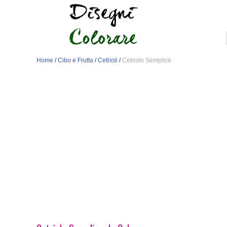
Home
/
Cibo e Frutta
/
Cetrioli
/
Cetriolo Semplice