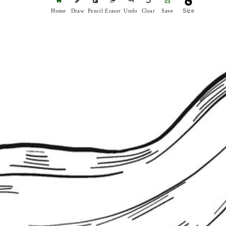
Size
Home
Draw
Pencil
Eraser
Undo
Clear
Save