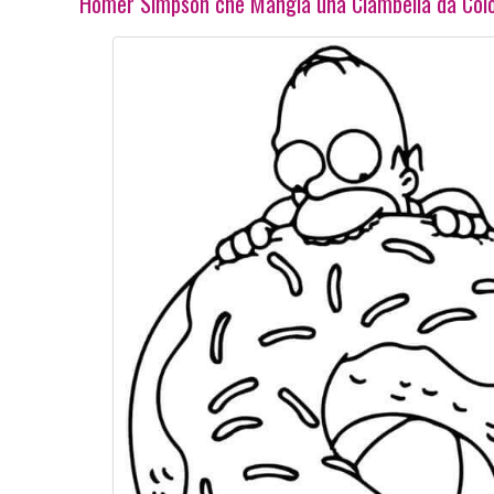
Homer Simpson che Mangia una Ciambella da Col