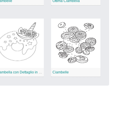
ambelle
Ottima Ciambella
Ciambella con Dettaglio in Corno
Ciambelle