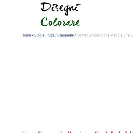
Home
/
Cibo e Frutta
/
Ciambelle
/
Homer Simpson che Mangia una C