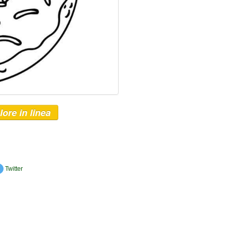
lore in linea
Twitter