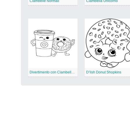
Ciambelle Normali
Ciambella Unicorno
Divertimento con Ciambelle e Bevande
D’lish Donut Shopkins