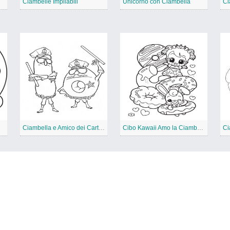
Ciambelle Impilabili
Unicorno con Ciambella
Ci
Ciambella e Amico dei Cartoni
Cibo Kawaii Amo la Ciambella