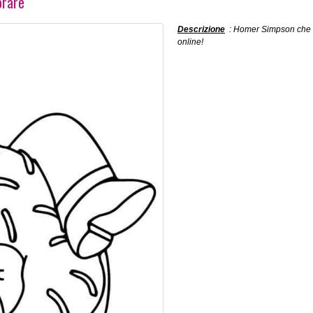
orare
Descrizione
: Homer Simpson che M
online!