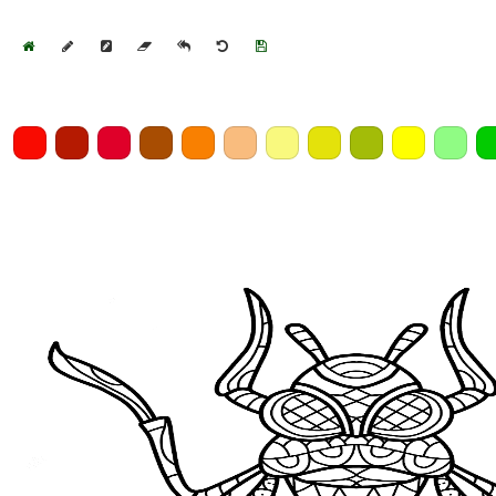
Home
Draw
Pencil
Eraser
Undo
Clear
Save