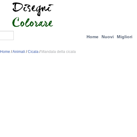
Home
Nuovi
Migliori
Home
/
Animali
/
Cicala
/
Mandala della cicala