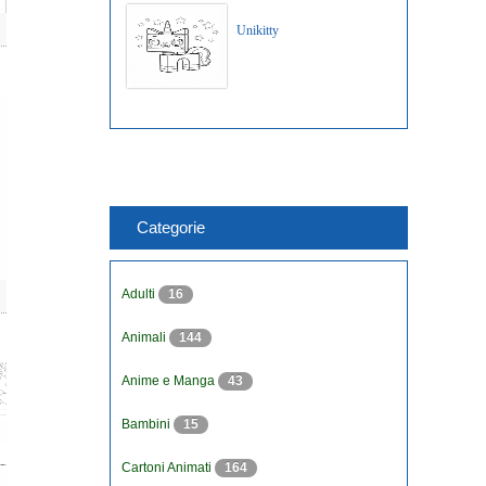
Unikitty
Categorie
Adulti
16
Animali
144
Anime e Manga
43
Bambini
15
Cartoni Animati
164