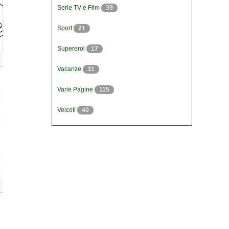
Serie TV e Film
39
Sport
21
Supereroi
17
Vacanze
31
Varie Pagine
115
Veicoli
40