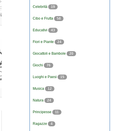
Celebrità
19
Cibo e Frutta
58
Educativi
43
Fiori e Piante
24
Giocattoli e Bambole
20
Giochi
76
Luoghi e Paesi
15
Musica
12
Natura
24
Principesse
11
Ragazze
4