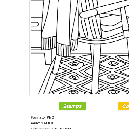
Stampa
Co
Formato: PNG
Peso: 134 KB
Dimensioni:
1151 × 1490