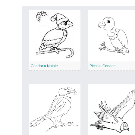
Condor a Natale
Piccolo Condor