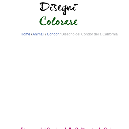
Home
/
Animali
/
Condor
/
Disegno del Condor della California