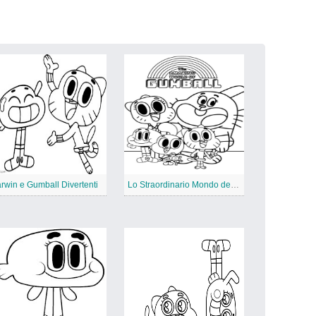
rwin e Gumball Divertenti
Lo Straordinario Mondo del Disegno di Gumball