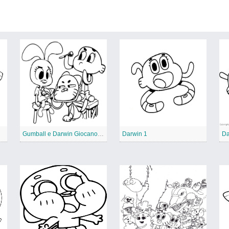
Gumball e Darwin Giocano al Dottore
Darwin 1
Da