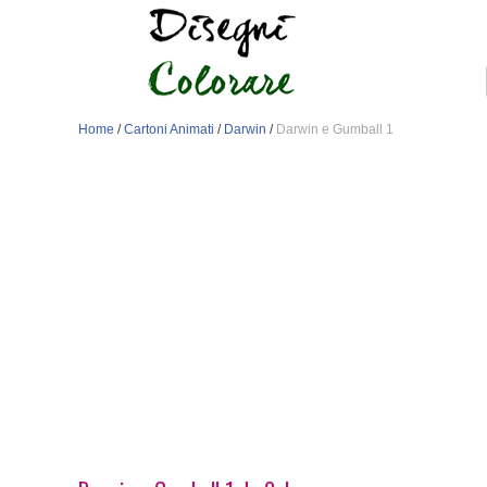
Home
/
Cartoni Animati
/
Darwin
/
Darwin e Gumball 1