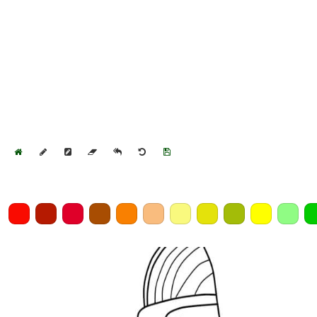
Home
Draw
Pencil
Eraser
Undo
Clear
Save