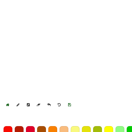
Home
Draw
Pencil
Eraser
Undo
Clear
Save