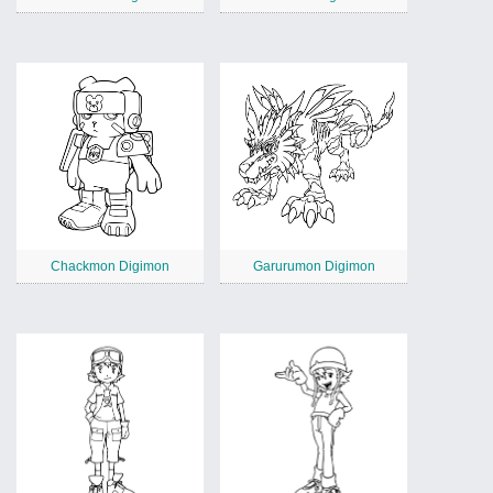
Chackmon Digimon
Garurumon Digimon