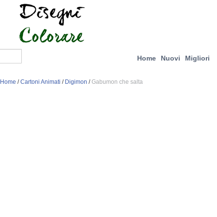
Home
Nuovi
Migliori
Home
/
Cartoni Animati
/
Digimon
/
Gabumon che salta