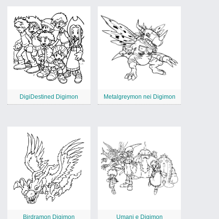
DigiDestined Digimon
Metalgreymon nei Digimon
Birdramon Digimon
Umani e Digimon