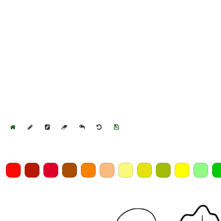
Home
Draw
Pencil
Eraser
Undo
Clear
Save