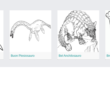
Buon Plesiosauro
Bel Anchilosauro
Br