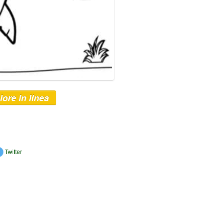
lore in linea
Twitter