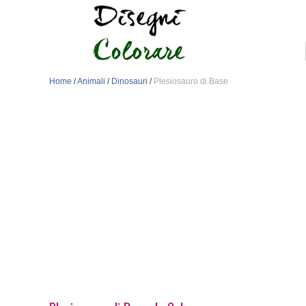
Home
/
Animali
/
Dinosauri
/
Plesiosauro di Base