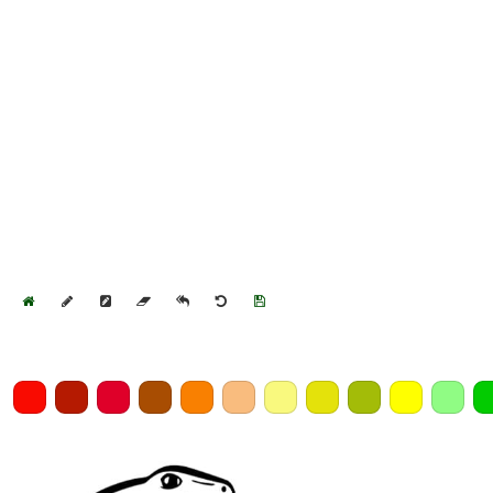
Home
Draw
Pencil
Eraser
Undo
Clear
Save