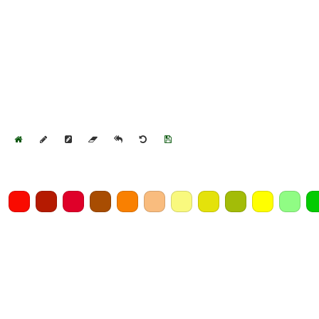
Home
Draw
Pencil
Eraser
Undo
Clear
Save