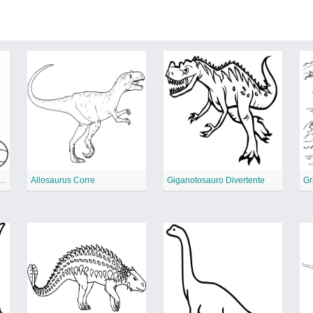
inosauro Calcia la Palla
Allosaurus Corre
Giganotosauro Divertente
Gr