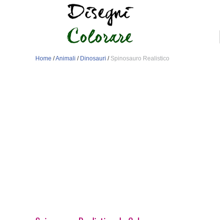
Home
/
Animali
/
Dinosauri
/
Spinosauro Realistico