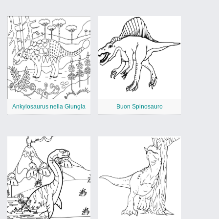
Ankylosaurus nella Giungla
Buon Spinosauro