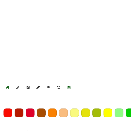
Home
Draw
Pencil
Eraser
Undo
Clear
Save