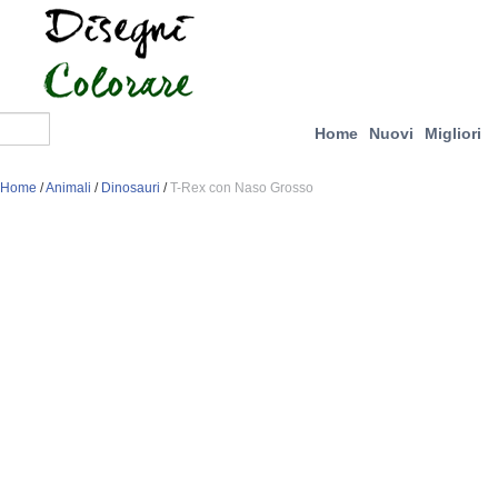
Home
Nuovi
Migliori
Home
/
Animali
/
Dinosauri
/
T-Rex con Naso Grosso