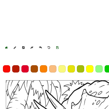
Home
Draw
Pencil
Eraser
Undo
Clear
Save