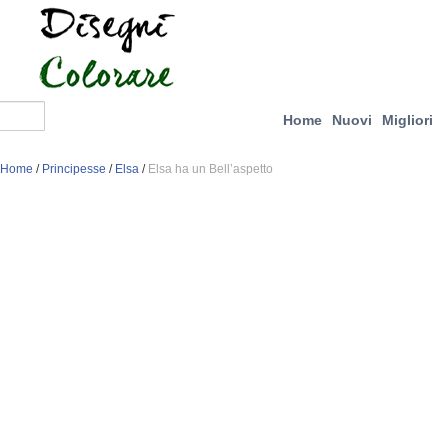
Home
Nuovi
Migliori
Home
/
Principesse
/
Elsa
/
Elsa ha un Bell’aspetto