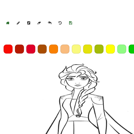
Home
Draw
Pencil
Eraser
Undo
Clear
Save