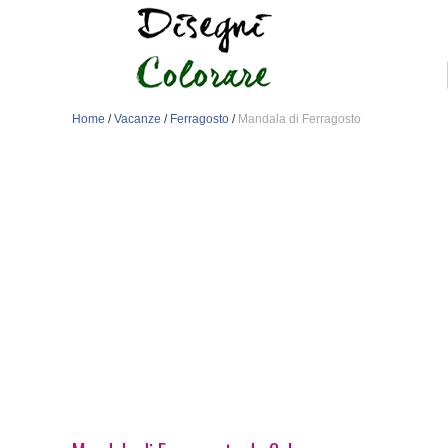
Home
/
Vacanze
/
Ferragosto
/
Mandala di Ferragosto