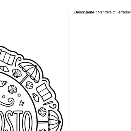
Descrizione
: Mandala di Ferragost